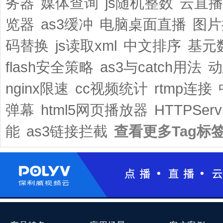
务器
媒体查询
js随机整数
云直播
览器
as3缓冲
电脑桌面直播
图片
码替换
js读取xml
中文排序
基元
flash安全策略
as3与catch用法
动
nginx限速
cc视频统计
rtmp连接
弹幕
html5网页播放器
HTTPServ
能
as3链接拦截
查看更多Tag标签