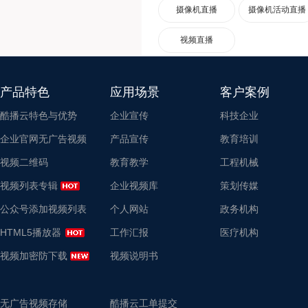
摄像机直播
摄像机活动直播
视频直播
产品特色
应用场景
客户案例
酷播云特色与优势
企业宣传
科技企业
企业官网无广告视频
产品宣传
教育培训
视频二维码
教育教学
工程机械
视频列表专辑
企业视频库
策划传媒
公众号添加视频列表
个人网站
政务机构
HTML5播放器
工作汇报
医疗机构
视频加密防下载
视频说明书
无广告视频存储
酷播云工单提交