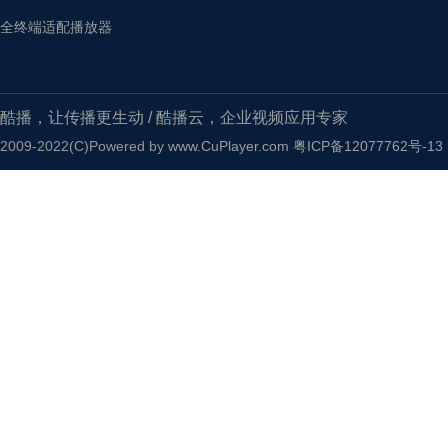
全终端适配播放器
酷播，让传播更生动 / 酷播云，企业视频应用专家
2009-2022(C)Powered by
www.CuPlayer.com
粤ICP备12077762号-13