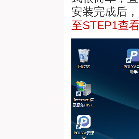
安装完成后，
至STEP1查