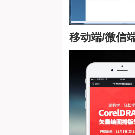
移动端/微信