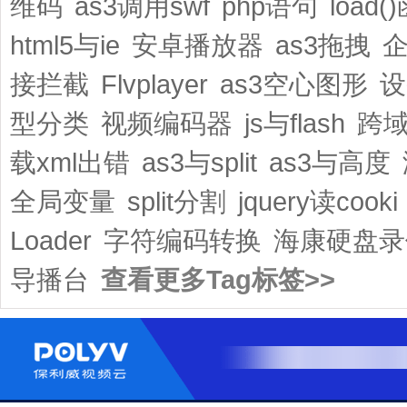
维码
as3调用swf
php语句
load(
html5与ie
安卓播放器
as3拖拽
接拦截
Flvplayer
as3空心图形
设
型分类
视频编码器
js与flash
跨
载xml出错
as3与split
as3与高度
全局变量
split分割
jquery读cooki
Loader
字符编码转换
海康硬盘录
导播台
查看更多Tag标签>>