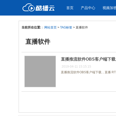
首页
产品中心
视频加
当前所在位置:
：
网站首页
>
TAG标签
> 直播软件
产品与新功能
应用场景
直播软件
视频加密防下载防录屏
企业宣传
产
教学课程全终端视频加密
企业视频宣传，提升企业形象
通过
防下载/防盗录/防录屏/防篡改
色
直播推流软件OBS客户端下载
2019-04-11 15:15:15
直播推流软件OBS客户端下载，直播 RT
个人网站
工
为个人网站、博客论坛，添加视频
工作
内容
年会
共1页/1条