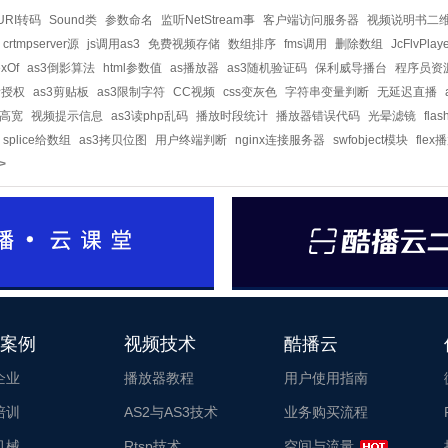
eURI转码
Sound类
参数命名
监听NetStream事
客户端访问服务器
视频说明书二
crtmpserver源
js调用as3
免费视频存储
数组排序
fms调用
删除数组
JcFlvPlay
exOf
as3倒影算法
html参数值
as播放器
as3随机验证码
保利威导播台
程序员资
看授权
as3剪贴板
as3限制字符
CC视频
css变灰色
字符串变量判断
无延迟直播
me高宽
视频提示信息
as3读php乱码
播放时段统计
播放器错误代码
光晕滤镜
fla
splice给数组
as3拷贝位图
用户终端判断
nginx连接服务器
swfobject模块
flex
>
案例
视频技术
酷播云
企业
播放器教程
用户使用指南
培训
AS2与AS3技术
业务购买流程
机械
Rtsp技术
空间与流量