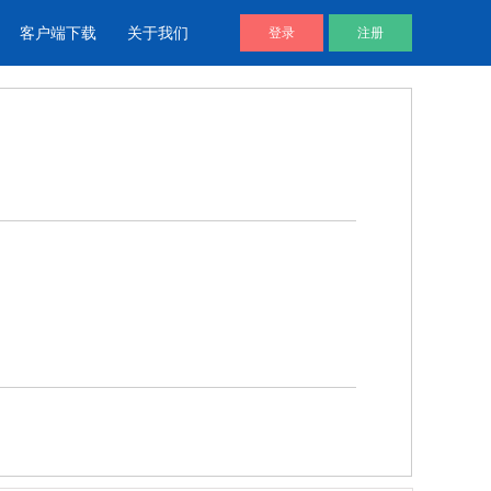
客户端下载
关于我们
登录
注册
酷播V4 | 免费视频播放器
企业视频库
帮助用户通过代码直接调用视频文
企业视频宣传，提升企业形象
件进放播放
视频说明书
产品视频说明书，产品安装应用视
频说明书