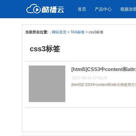
首页
产品中心
视频加
当前所在位置:
：
网站首页
>
TAG标签
> css3标签
产品与新功能
应用场景
css3标签
视频加密防下载防录屏
企业宣传
产
教学课程全终端视频加密
企业视频宣传，提升企业形象
通过
防下载/防盗录/防录屏/防篡改
色
[html5]CSS3中content和
2017-09-04 17:59:29
[html5]CSS3中content和attr示例使用方法
个人网站
工
为个人网站、博客论坛，添加视频
工作
内容
年会
共1页/1条