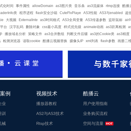
式化时间
事件属性
allowDomain
as3图片类
音乐条
as3流媒体
rtmp连接
酷播
aderInfo类
程序进程
flash安全沙箱
CuteFlvPlaye
AS3性能
AS3与enabled
超
ie
大视频
ExternalInte
as3时间格式
AS3全局变量
AS3传递参数
监听鼠标
ai
平台
汉字乱码
删除对象
css最小高度
样式优先级
animate动画
as3距离检测
a
学
播放域名分析
策略文件
as3合并数组
判断文件后辍
as3的Cookie类
as3精度
码
检测浏览器
读取cookie
酷播云视频替换
摄像头IP
xml列表
flash参数
画册二
案例
视频技术
酷播云
企业
播放器教程
用户使用指南
培训
AS2与AS3技术
业务购买流程
机械
Rtsp技术
空间与流量