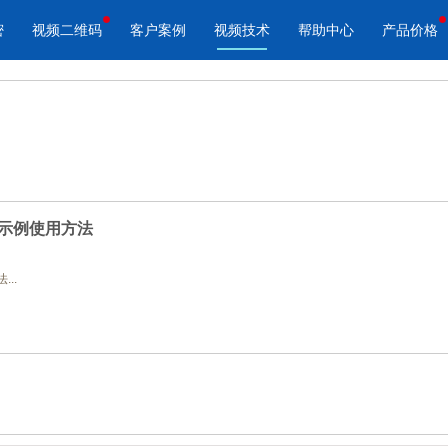
密
视频二维码
客户案例
视频技术
帮助中心
产品价格
酷播云 | 企业视频轻松上云
酷播云视频二维码
品宣传
教学网站
免费稳定无广告视频云服务
自动生成视频二维码
视频来展示产品新功能、新特
在线教育在线教学应用场景
帮助企业视频轻松上云
快速实现视频二维码宣传营销
attr示例使用方法
...
作汇报
体育培训
场景的工作汇报、年度总结、
体育运动、体育赛事教学培训
节目