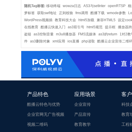
随机Tag标签:
移动终端
wowza日志
AS3与setInter
openRTSP
格
梦标签
获取swf地址
正则校验
fms调用
酷播下载
wmode参数
Lo
WordPress视频插
教育科技大会
html5加载
兼容HTML5
设定cook
在线教育
酷播云快速入门
as3双引号
html5规范
提示框
播放器跨
盗链
as3控制音量
m3u8播放器
FMS流媒体
as3的return
1对2教
件
as3删除对象
xml应用
ios直播
php读取
酷播云企业宣传二维
产品特色
应用场景
客户
酷播云特色与优势
企业宣传
科技
企业官网无广告视频
产品宣传
教育
视频二维码
教育教学
工程