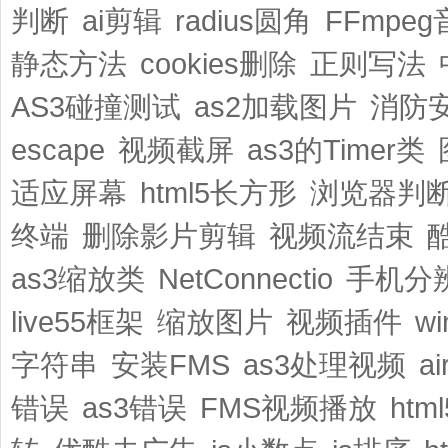
判断
ai剪辑
radius圆角
FFmpe
静态方法
cookies删除
正则写法
AS3碰撞测试
as2加载图片
消防
escape
视频截屏
as3的Timer类
适应屏幕
html5长方形
浏览器判
终端
删除影片剪辑
视频流结束
as3缩放类
NetConnectio
手机分
live55框架
缩放图片
视频插件
w
字符串
安装FMS
as3处理视频
a
错误
as3错误
FMS视频播放
ht