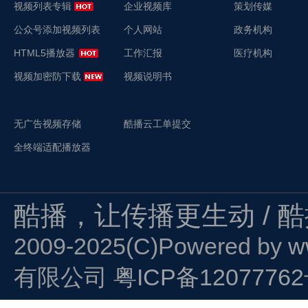
视频列表专辑
企业视频库
策划传媒
公众号添加视频列表
个人网站
政务机构
HTML5播放器
工作汇报
医疗机构
视频加密防下载
视频说明书
无广告视频存储
酷播云工单提交
全终端适配播放器
酷播，让传播更生动 / 
2009-2025(C)Powered by
w
有限公司
粤ICP备1207776