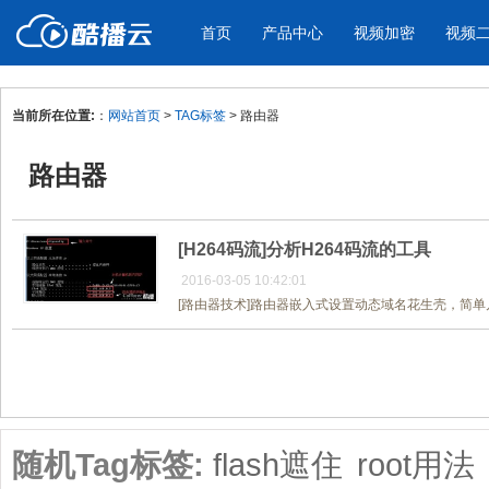
首页
产品中心
视频加密
视频
当前所在位置:
：
网站首页
>
TAG标签
> 路由器
产品与新功能
应用场景
路由器
视频加密防下载防录屏
酷播云 | 
企业宣传
产品宣传
教学课程全终端视频加密
免费稳定无广
企业视频宣传，提升企业形象
通过视频来展示产
防下载/防盗录/防录屏/防篡改
帮助企业视频
色
[H264码流]分析H264码流的工具
2016-03-05 10:42:01
[路由器技术]路由器嵌入式设置动态域名花生壳，简单
个人网站
工作汇报
为个人网站、博客论坛，添加视频
工作场景的工作汇
共1页/1条
内容
年会节目
随机Tag标签:
flash遮住
root用法