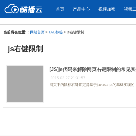
首页
产品中心
视频加密
视频
当前所在位置:
：
网站首页
>
TAG标签
> js右键限制
产品与新功能
应用场景
js右键限制
视频加密防下载防录屏
酷播云 | 
企业宣传
产品宣传
教学课程全终端视频加密
免费稳定无广
企业视频宣传，提升企业形象
通过视频来展示产
防下载/防盗录/防录屏/防篡改
帮助企业视频
色
[JS]js代码来解除网页右键限制的常见
2015-02-27 21:31:57
网页中的鼠标右键锁定是基于javascript的基础实现
个人网站
工作汇报
为个人网站、博客论坛，添加视频
工作场景的工作汇
内容
年会节目
共1页/1条