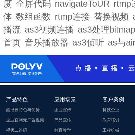
度
全屏代码
navigateToUR
rtm
体
数组函数
rtmp连接
替换视频
播流
as3视频连播
as3处理bitma
首页
音乐播放器
as3侦听
as与ai
产品特色
应用场景
客户案例
酷播云特色与优势
企业宣传
科技企业
企业官网无广告视频
产品宣传
教育培训
视频二维码
教育教学
工程机械