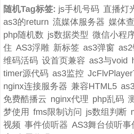
随机Tag标签:
js手机号码
直播灯
as3的return
流媒体服务器
媒体
php随机数
js数据类型
微信小程
住
AS3浮雕
新标签
as3弹窗
as
维码活码
设首页兼容
as3与void
timer源代码
as3监控
JcFlvPlayer
nginx连接服务器
兼容HTML5
as
免费酷播云
nginx代理
php乱码
梦使用
fms限制访问
js数组判断
视频
事件侦听器
AS3舞台侦听事