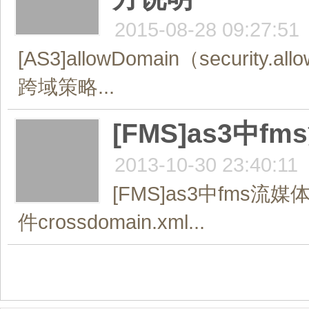
2015-08-28 09:27:51
[AS3]allowDomain（security.
跨域策略...
[FMS]as3中
2013-10-30 23:40:11
[FMS]as3中fm
件crossdomain.xml...
共1页/5条