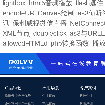
lightbox
html5音频播放
flash遮住
encodeUR
Canvas绘制
as3侦听
讯
保利威视微信直播
NetConnect
XML节点
doubleclick
as3与URLL
allowedHTMLd
php转换函数
播
产品特色
应用场景
客户案例
酷播云特色与优势
企业宣传
科技企业
企业官网无广告视频
产品宣传
教育培训