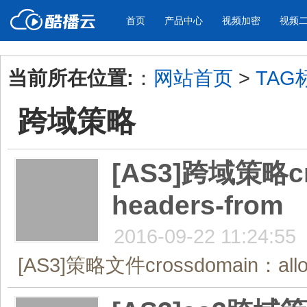
首页
产品中心
视频加密
视频
当前所在位置:
：
网站首页
>
TAG
产品与新功能
应用场景
跨域策略
视频加密防下载防录屏
酷播云 | 
企业宣传
产品宣传
教学课程全终端视频加密
免费稳定无广
企业视频宣传，提升企业形象
通过视频来展示产
防下载/防盗录/防录屏/防篡改
帮助企业视频
色
[AS3]跨域策略cro
headers-from
个人网站
工作汇报
为个人网站、博客论坛，添加视频
工作场景的工作汇
内容
年会节目
2016-09-22 11:24:55
[AS3]策略文件crossdomain：allow-h