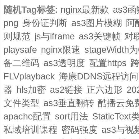
随机Tag标签:
nginx最新款
as3函数
png
身份证判断
as3图片模糊
阿
则规范
js与iframe
as3关键帧
对
playsafe
nginx限速
stageWidth为
备二维码
as3透明度
配置https
跨
FLVplayback
海康DDNS远程访问
器
hls加密
as2链接
正六边形
2
文件类型
as3垂直翻转
酷播云免
apache配置
sort用法
StaticText
私域培训课程
密码强度
as3与视