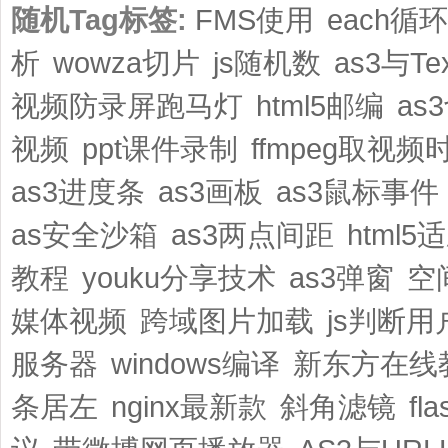
随机Tag标签:
FMS使用
each循环
析
wowza切片
js随机数
as3与Tex
视频防录屏跑马灯
html5邮编
as
视频
ppt课件录制
ffmpeg取视频
as3进度条
as3画板
as3鼠标事件
as安全沙箱
as3两点间距
html
教程
youku分享技术
as3弹窗
空
媒体视频
跨域图片加载
js判断
服务器
windows编译
新东方在线
条居左
nginx最新款
斜角滤镜
f