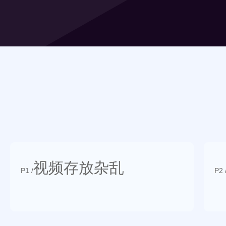
视频存放杂乱
P1 /
P2 