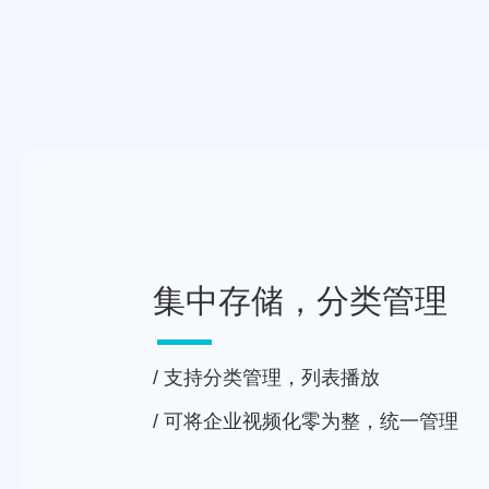
集中存储，分类管理
/ 支持分类管理，列表播放
/ 可将企业视频化零为整，统一管理