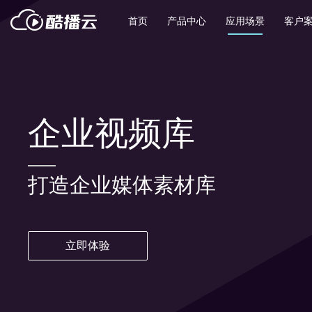
首页
产品中心
应用场景
客户
产品与新功能
应用场景
企业视频库
酷播云 | 企业视频轻松上云
酷播V4 |
企业宣传
产品宣传
免费稳定无广告视频云服务
帮助用户通过
企业视频宣传，提升企业形象
通过视频来展示产
帮助企业视频轻松上云
件进放播放
色
打造企业媒体素材库
功能介绍
演示实例
帮助说明
功能介绍
播放
个人网站
工作汇报
为个人网站、博客论坛，添加视频
工作场景的工作汇
内容
年会节目
立即体验