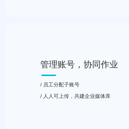
管理账号，协同作业
/ 员工分配子账号
/ 人人可上传，共建企业媒体库