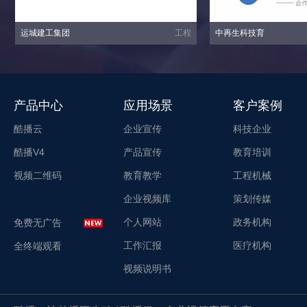
运城建工集团
工程
中再生科技育
产品中心
应用场景
客户案例
酷播云
企业宣传
科技企业
酷播V4
产品宣传
教育培训
视频二维码
教育教学
工程机械
企业视频库
策划传媒
个人网站
政务机构
免费无广告
工作汇报
医疗机构
全终端观看
视频说明书