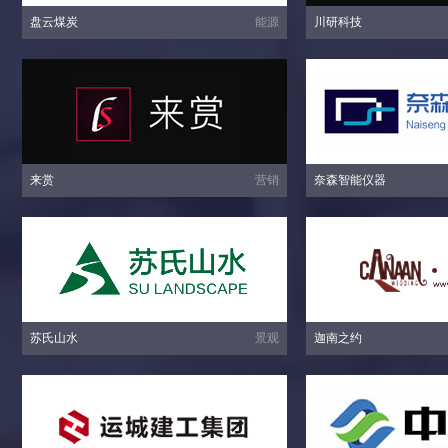
盘云煤炭
能源
川研科技
来赏
营销
奈森智能仪器
苏氏山水
景观
迦南之约