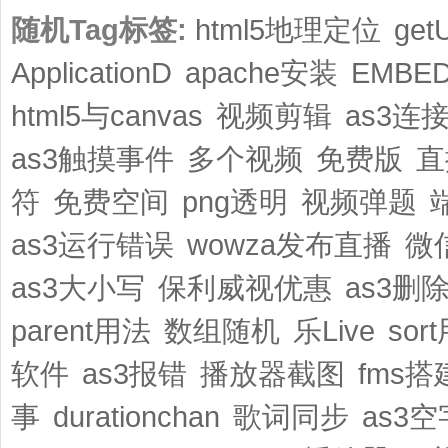
随机Tag标签:
html5地理定位
ge
ApplicationD
apache安装
EMBE
html5与canvas
视频剪辑
as3连
as3触摸事件
多个视频
免费版
直
符
免费空间
png透明
视频弹题
as3运行错误
wowza发布直播
微
as3大小写
保利威视优惠
as3删
parent用法
数组随机
乐Live
sor
软件
as3报错
播放器截图
fms搭
事
durationchan
歌词同步
as3