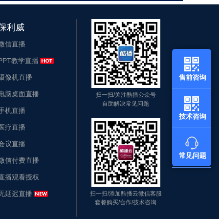
保利威
微信直播
PPT教学直播
摄像机直播
售前咨询
电脑桌面直播
扫一扫/关注酷播公众号
自助解决常见问题
手机直播
技术咨询
医疗直播
会议直播
常见问题
微信付费直播
直播观看授权
无延迟直播
扫一扫/添加酷播云微信客服
套餐购买/合作/技术咨询