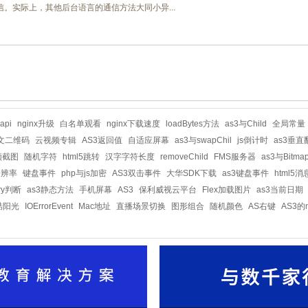
通信。实际上，其他后台语言的通信方法大同小异...
api
nginx升级
白名单观看
nginx下载速度
loadBytes方法
as3与Child
全局常量
文二维码
云视频专辑
AS3返回值
自适应屏幕
as3与swapChil
js倒计时
as3垂直
视频截图
随机字符
html5跳转
汉字字符长度
removeChild
FMS服务器
as3与Bitma
分辨率
键盘事件
php与js加密
AS3双击事件
大华SDK下载
as3键盘事件
html5消
ery判断
as3静态方法
手机屏幕
AS3
保利威视云平台
Flex加载图片
as3当前日期
酷阳光
IOErrorEvent
Mac地址
直播场景切换
图形组合
随机颜色
AS右键
AS3的n