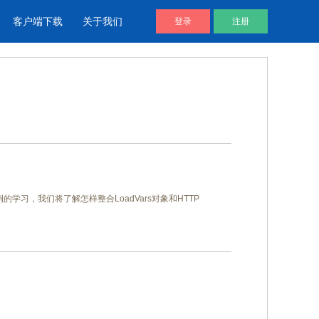
客户端下载
关于我们
登录
注册
酷播V4 | 免费视频播放器
企业视频库
帮助用户通过代码直接调用视频文
企业视频宣传，提升企业形象
件进放播放
通过本例的学习，我们将了解怎样整合LoadVars对象和HTTP
视频说明书
产品视频说明书，产品安装应用视
频说明书