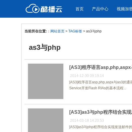
首页
产品中心
视频加
当前所在位置:
：
网站首页
>
TAG标签
> as3与php
产品与新功能
应用场景
as3与php
视频加密防下载防录屏
企业宣传
产
教学课程全终端视频加密
企业视频宣传，提升企业形象
通过
防下载/防盗录/防录屏/防篡改
色
[AS3]程序语言asp,php,as
2014-12-30 09:19:14
[AS3]程序语言asp,php,aspx与a
个人网站
工
Service开发Flash RIAs的基本流程...
为个人网站、博客论坛，添加视频
工作
内容
年会
[AS3]as3与php程序结合
2014-03-18 14:20:53
[AS3]as3与php程序结合实现发送邮件的功