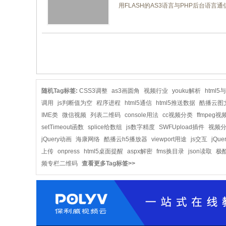
用FLASH的AS3语言与PHP后台语言
共1页/5条
随机Tag标签:
CSS3调整
as3画圆角
视频行业
youku解析
html5与
调用
js判断值为空
程序进程
html5通信
html5推送数据
酷播云图
IME类
微信视频
列表二维码
console用法
cc视频分类
ffmpeg
setTimeout函数
splice给数组
js数字精度
SWFUpload插件
视频
jQuery动画
海康网络
酷播云h5播放器
viewport用途
js交互
jQu
上传
onpress
html5桌面提醒
aspx解密
fms换目录
json读取
极
频专栏二维码
查看更多Tag标签>>