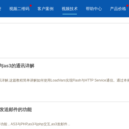
密
视频二维码
客户案例
视频技术
帮助中心
产品价格
酷播云 | 企业视频轻松上云
酷播云视频二维码
品宣传
教学网站
免费稳定无广告视频云服务
自动生成视频二维码
视频来展示产品新功能、新特
在线教育在线教学应用场景
帮助企业视频轻松上云
快速实现视频二维码宣传营销
px与as3的通讯详解
s3的通讯详解,这篇教程简单讲解如何使用LoadVars实现Flash与HTTP Service通信。
作汇报
体育培训
场景的工作汇报、年度总结、
体育运动、体育赛事教学培训
节目
实现发送邮件的功能
能，AS3与PHP,as3与php交互,as3发邮件...