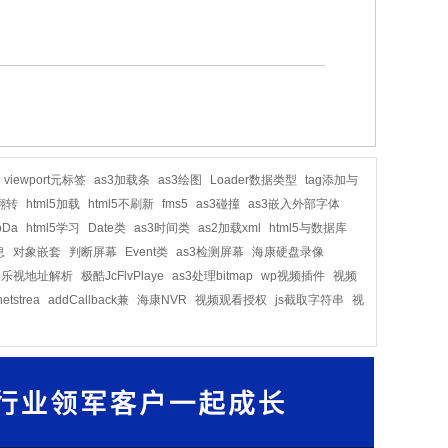
viewport元标签
as3加载条
as3绘图
Loader数据类型
tag添加与
翻转
html5加载
html5不刷新
fms5
as3碰撞
as3嵌入外部字体
pDa
html5学习
Date类
as3时间类
as2加载xml
html5与数据库
息
对象嵌套
判断屏幕
Event类
as3检测屏幕
海康硬盘录像
乐视地址解析
极酷JcFlvPlaye
as3处理bitmap
wp视频插件
视频
etstrea
addCallback兼
海康NVR
视频观看授权
js截取字符串
视