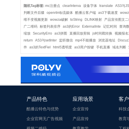
随机Tag标签:
mc注册点
clearInterva
设备字体
translate
AS3与J
判断文件后辍
openrtmfp流媒体
酷播云客户端
as3下载速度
wow
维不变视频更新
wowza破解
toString
DLINK映射
产品宣传图文二
广二维码
标签列表排序
as3的Error
ExternalInte
记忆时间
查询
缩放
SecurityErro
as3拼图
直播回放剪辑
js时间戳转换
视频报名
return
AS3与setInter
监听微信
mp4不能播放
浏览器地址
Discu
件
as3的TextFiel
html5透明度
as3用户按键
手机直播
域名判断
产品特色
应用场景
客户
酷播云特色与优势
企业宣传
科技
企业官网无广告视频
产品宣传
教育
视频二维码
教育教学
工程