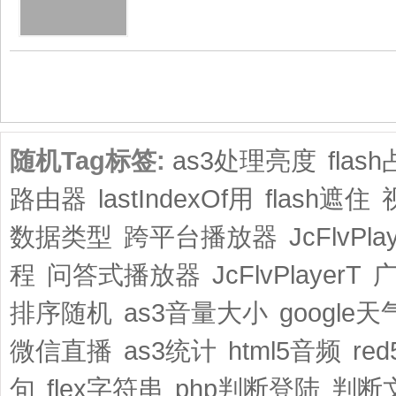
共1页/2条
随机Tag标签:
as3处理亮度
flas
路由器
lastIndexOf用
flash遮住
数据类型
跨平台播放器
JcFlvPla
程
问答式播放器
JcFlvPlayerT
排序随机
as3音量大小
google
微信直播
as3统计
html5音频
re
句
flex字符串
php判断登陆
判断