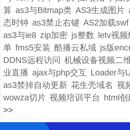
算
as3与Bitmap类
AS3生成图片
态时钟
as3禁止右键
AS2加载swf
as3与ie8
zip加密
js整数
letv视
单
fms5安装
酷播云私域
js版encr
DDNS远程访问
机械设备视频二
业直播
ajax与php交互
Loader与
as3禁掉自动更新
花生壳域名
视
wowza切片
视频培训平台
html
>>