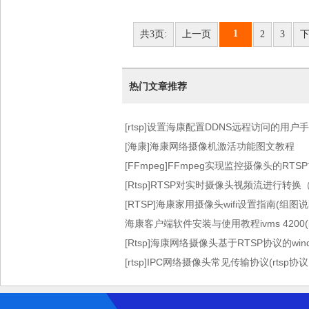
1
共3页:
上一页
2
3
热门文章推荐
[rtsp]设置海康配置DDNS远程访问的用
[海康]海康网络摄像机激活功能图文教程
[FFmpeg]FFmpeg实现监控摄像头的RT
[Rtsp]RTSP对实时摄像头视频流进行转换（FFm
[RTSP]海康家用摄像头wifi设置指南(组图说
海康客户端软件安装与使用教程ivms 4200(iv
文
[Rtsp]海康网络摄像头基于RTSP协议的win
[rtsp]IPC网络摄像头常见传输协议(rtsp协议