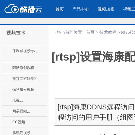
首页
产品中心
视频加密
视频
·您当前的位置：
首页
>
技术教程
>
Rtsp
视频技术
产品与新功能
应用场景
保利威视频专栏
[rtsp]设置海
视频加密防下载防录屏
酷播云 | 
企业宣传
产品宣传
教学课程全终端视频加密
免费稳定无广
企业视频宣传，提升企业形象
通过视频来展示产
防下载/防盗录/防录屏/防篡改
帮助企业视频
色
阿酷原创教程
视频二维码专栏
个人网站
工作汇报
保利威云视频
为个人网站、博客论坛，添加视频
工作场景的工作汇
乐视云
内容
年会节目
[rtsp]海康DDNS远程
网易视频云
程访问的用户手册（组图
CC视频
腾讯云视频