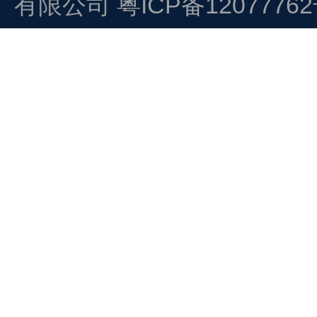
有限公司
粤ICP备1207776