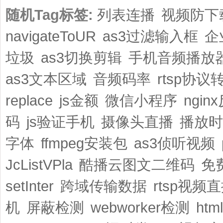
随机Tag标签:
列表连播
视频防下
navigateToUR
as3过滤输入框
企
垃圾
as3切换剪辑
手机音频播放
as3文本区域
音频码率
rtsp协议
replace
js金额
微信小程序
ngi
码
js验证手机
摄像头直播
播放时
字体
ffmpeg安装包
as3侦听视频
JcListVPla
酷播云图文二维码
免
setInter
跨域传输数据
rtsp视频
机
屏蔽检测
webworker检测
ht