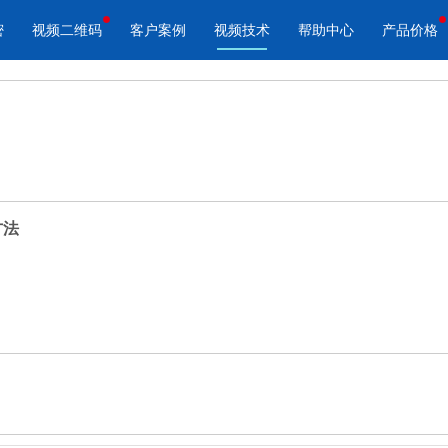
密
视频二维码
客户案例
视频技术
帮助中心
产品价格
酷播云 | 企业视频轻松上云
酷播云视频二维码
品宣传
教学网站
免费稳定无广告视频云服务
自动生成视频二维码
视频来展示产品新功能、新特
在线教育在线教学应用场景
帮助企业视频轻松上云
快速实现视频二维码宣传营销
方法
作汇报
体育培训
场景的工作汇报、年度总结、
体育运动、体育赛事教学培训
节目