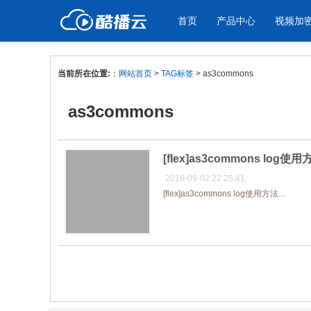
首页
产品中心
视频加
当前所在位置:
：
网站首页
>
TAG标签
> as3commons
产品与新功能
应用场景
as3commons
视频加密防下载防录屏
企业宣传
产
教学课程全终端视频加密
企业视频宣传，提升企业形象
通过
防下载/防盗录/防录屏/防篡改
色
[flex]as3commons log使用
2016-09-02 22:25:41
[flex]as3commons log使用方法...
个人网站
工
为个人网站、博客论坛，添加视频
工作
内容
年会
共1页/1条