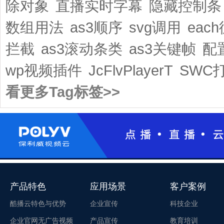
除对象
直播实时字幕
隐藏控制条
数组用法
as3顺序
svg调用
eac
拦截
as3滚动条类
as3关键帧
配置
wp视频插件
JcFlvPlayerT
SWC
看更多Tag标签>>
产品特色
应用场景
客户案例
酷播云特色与优势
企业宣传
科技企业
企业官网无广告视频
产品宣传
教育培训