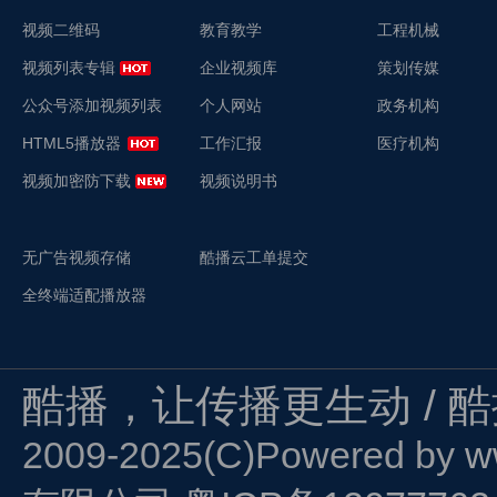
视频二维码
教育教学
工程机械
视频列表专辑
企业视频库
策划传媒
公众号添加视频列表
个人网站
政务机构
HTML5播放器
工作汇报
医疗机构
视频加密防下载
视频说明书
无广告视频存储
酷播云工单提交
全终端适配播放器
酷播，让传播更生动 / 
2009-2025(C)Powered by
w