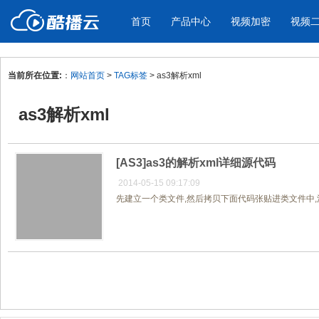
首页
产品中心
视频加密
视频
当前所在位置:
：
网站首页
>
TAG标签
> as3解析xml
产品与新功能
应用场景
as3解析xml
视频加密防下载防录屏
酷播云 | 
企业宣传
产品宣传
教学课程全终端视频加密
免费稳定无广
企业视频宣传，提升企业形象
通过视频来展示产
防下载/防盗录/防录屏/防篡改
帮助企业视频
色
[AS3]as3的解析xml详细源代码
2014-05-15 09:17:09
先建立一个类文件,然后拷贝下面代码张贴进类文件中,注
个人网站
工作汇报
为个人网站、博客论坛，添加视频
工作场景的工作汇
内容
年会节目
共1页/1条