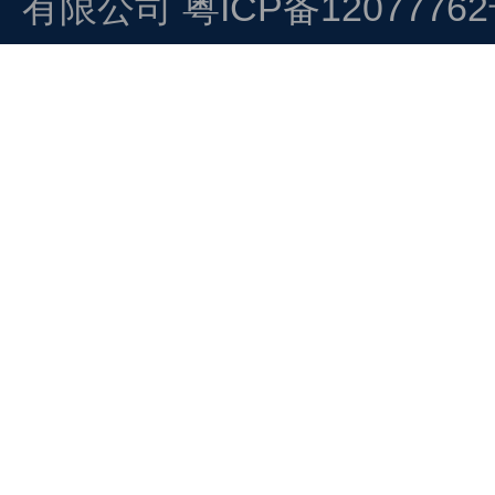
有限公司
粤ICP备1207776