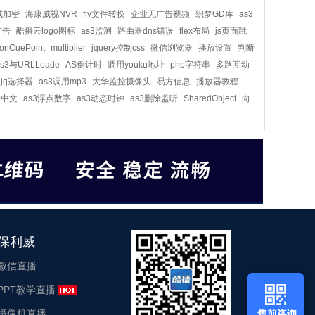
威加密
海康威视NVR
flv文件转换
企业无广告视频
织梦GD库
as3
广告
酷播云logo图标
as3监测
路由器dns错误
flex布局
js页面跳
onCuePoint
multiplier
jquery控制css
微信浏览器
播放设置
判断
as3与URLLoade
AS倒计时
调用youku地址
php字符串
多路互动
jq选择器
as3调用mp3
大华监控摄像头
易方信息
播放器教程
示中文
as3浮点数字
as3动态时钟
as3删除监听
SharedObject
向
保利威
微信直播
PPT教学直播
摄像机直播
售前咨询