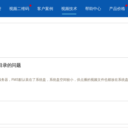
密
视频二维码
客户案例
视频技术
帮助中心
产品价格
酷播云 | 企业视频轻松上云
酷播云视频二维码
品宣传
教学网站
免费稳定无广告视频云服务
自动生成视频二维码
视频来展示产品新功能、新特
在线教育在线教学应用场景
帮助企业视频轻松上云
快速实现视频二维码宣传营销
用目录的问题
服务器，FMS默认装在了系统盘，系统盘空间较小，供点播的视频文件也都放在系统
作汇报
体育培训
场景的工作汇报、年度总结、
体育运动、体育赛事教学培训
节目