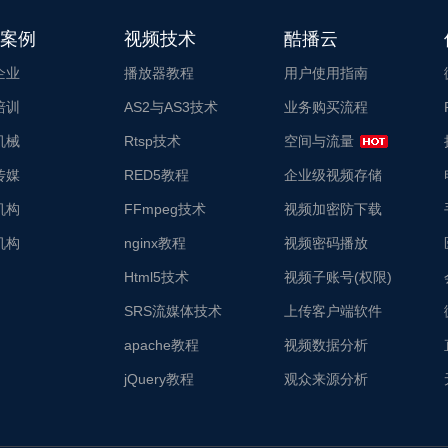
案例
视频技术
酷播云
企业
播放器教程
用户使用指南
培训
AS2与AS3技术
业务购买流程
机械
Rtsp技术
空间与流量
传媒
RED5教程
企业级视频存储
机构
FFmpeg技术
视频加密防下载
机构
nginx教程
视频密码播放
Html5技术
视频子账号(权限)
SRS流媒体技术
上传客户端软件
apache教程
视频数据分析
jQuery教程
观众来源分析