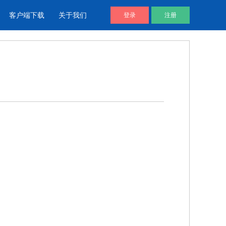
客户端下载
关于我们
登录
注册
酷播V4 | 免费视频播放器
企业视频库
帮助用户通过代码直接调用视频文
企业视频宣传，提升企业形象
件进放播放
视频说明书
产品视频说明书，产品安装应用视
频说明书