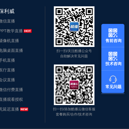
保利威
微信直播
PPT教学直播
售前咨询
摄像机直播
电脑桌面直播
扫一扫/关注酷播公众号
自助解决常见问题
手机直播
技术咨询
医疗直播
会议直播
常见问题
微信付费直播
直播观看授权
无延迟直播
扫一扫/添加酷播云微信客服
套餐购买/合作/技术咨询