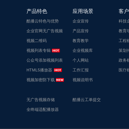
产品特色
应用场景
客户
酷播云特色与优势
企业宣传
科技
企业官网无广告视频
产品宣传
教育
视频二维码
教育教学
工程
视频列表专辑
企业视频库
策划
公众号添加视频列表
个人网站
政务
HTML5播放器
工作汇报
医疗
视频加密防下载
视频说明书
无广告视频存储
酷播云工单提交
全终端适配播放器