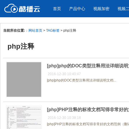
首页
产品中心
视频加密
视频
当前所在位置:
：
网站首页
>
TAG标签
> php注释
产品与新功能
应用场景
php注释
视频加密防下载防录屏
酷播云 | 
企业宣传
产品宣传
教学课程全终端视频加密
免费稳定无广
企业视频宣传，提升企业形象
通过视频来展示产
防下载/防盗录/防录屏/防篡改
帮助企业视频
色
[php]php的DOC类型注释用法详细说
2016-12-30 10:40:47
[php]php的DOC类型注释用法详细说明文档...
个人网站
工作汇报
为个人网站、博客论坛，添加视频
工作场景的工作汇
内容
年会节目
[php]PHP注释的标准文档写得非常好的
2016-12-30 10:38:18
[php]PHP注释的标准文档写得非常好的文档范例（翻译自Wi