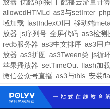
放器
优酷api接口
酷播云流量计
allowedHTMLd
as3与setInter
ph
域加载
lastIndexOf用
移动端met
放器
js序列号
全屏代码
as3检
red5服务器
as3中文排序
as3用
放器
as3拼图
as3Tween类
js循
苹果播放器
setTimeOut
flash加载
微信公众号直播
as3与this
安装fl