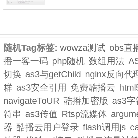
共1页/2条
随机Tag标签:
wowza测试
obs直
播一客一码
php随机
数组用法
A
切换
as3与getChild
nginx反向代
群
as3安全引用
免费酷播云
htm
navigateToUR
酷播加密版
as3
符串
as3传值
Rtsp流媒体
argu
器
酷播云用户登录
flash调用js
c