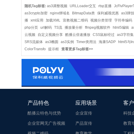
随机Tag标签:
as3调整视频
URLLoader交互
rtsp直播
JcFlvPlayer
as3crypto加密
nginx绑域名
BitmapData类
保利威视优惠
as3牌
播
xml应用
加载XML
宣教视频二维码
视频分类管理
字符串编码
php分页
url解码
TS流
播放量分析
ffmpeg视频软件
html5编辑
云视频
自定义视频分享
酷播云倍速播放
CSS鼠标经过
as3字符集
SRS流媒体
as3椭圆
as3实例
Timer类用法
海康SADP
html5与In
ColorTransfo
提示框
查看更多Tag标签>>
产品特色
应用场景
客户
酷播云特色与优势
企业宣传
科技
企业官网无广告视频
产品宣传
教育
视频二维码
教育教学
工程