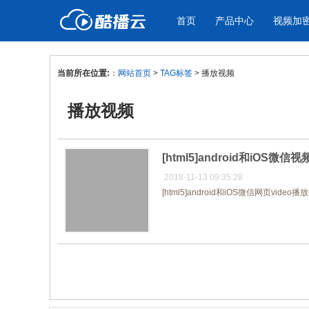
首页
产品中心
视频加
当前所在位置:
：
网站首页
>
TAG标签
> 播放视频
产品与新功能
应用场景
播放视频
视频加密防下载防录屏
企业宣传
产
教学课程全终端视频加密
企业视频宣传，提升企业形象
通过
防下载/防盗录/防录屏/防篡改
色
[html5]android和iO
2018-11-13 09:35:28
[html5]android和iOS微信网页v
个人网站
工
为个人网站、博客论坛，添加视频
工作
内容
年会
共1页/1条