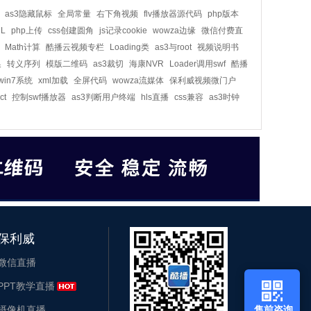
as3隐藏鼠标
全局常量
右下角视频
flv播放器源代码
php版本
L
php上传
css创建圆角
js记录cookie
wowza边缘
微信付费直
Math计算
酷播云视频专栏
Loading类
as3与root
视频说明书
换
转义序列
模版二维码
as3裁切
海康NVR
Loader调用swf
酷播
win7系统
xml加载
全屏代码
wowza流媒体
保利威视频微门户
ct
控制swf播放器
as3判断用户终端
hls直播
css兼容
as3时钟
保利威
微信直播
PPT教学直播
摄像机直播
售前咨询