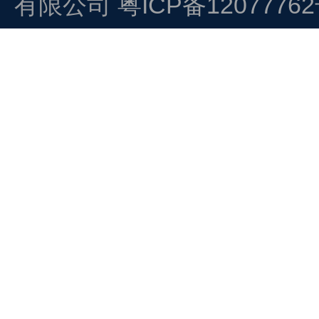
有限公司
粤ICP备1207776