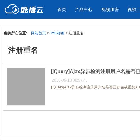
首页
产品中心
视频加密
视频
当前所在位置:
：
网站首页
>
TAG标签
> 注册重名
产品与新功能
应用场景
注册重名
视频加密防下载防录屏
酷播云 | 
企业宣传
产品宣传
教学课程全终端视频加密
免费稳定无广
企业视频宣传，提升企业形象
通过视频来展示产
防下载/防盗录/防录屏/防篡改
帮助企业视频
色
[jQuery]Ajax异步检测注册用户名是
2016-09-18 08:57:43
[jQuery]Ajax异步检测注册用户名是否已存在或重复A
个人网站
工作汇报
为个人网站、博客论坛，添加视频
工作场景的工作汇
内容
年会节目
共1页/1条