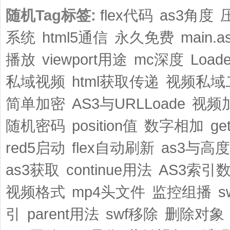
随机Tag标签:
flex代码
as3角度
系统
html5通信
永久免费
main.a
播放
viewport用途
mc深度
Load
私域视频
html获取传递
视频私域
简单加密
AS3与URLLoade
视频
随机密码
position值
数字相加
g
red5启动
flex自动刷新
as3与高度
as3获取
continue用法
AS3索引
视频格式
mp4头文件
监控组播
s
引
parent用法
swf移除
删除对象