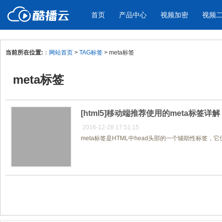
首页
产品中心
视频加密
视频
当前所在位置:
：
网站首页
>
TAG标签
> meta标签
产品与新功能
应用场景
meta标签
视频加密防下载防录屏
酷播云 | 
企业宣传
产品宣传
教学课程全终端视频加密
免费稳定无广
企业视频宣传，提升企业形象
通过视频来展示产
防下载/防盗录/防录屏/防篡改
帮助企业视频
色
[html5]移动端推荐使用的meta标签详解
2016-12-28 17:51:15
meta标签是HTML中head头部的一个辅助性标签，它位于HT
个人网站
工作汇报
为个人网站、博客论坛，添加视频
工作场景的工作汇
内容
年会节目
共1页/1条