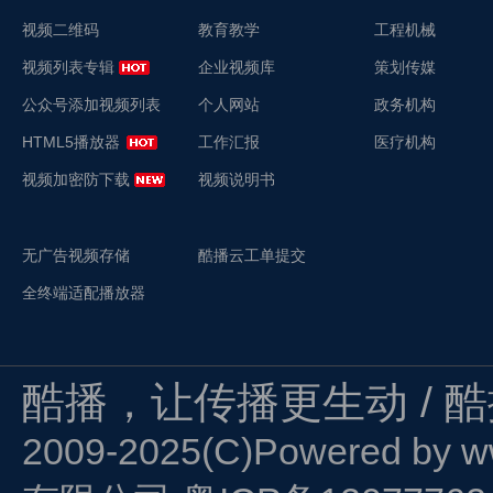
视频二维码
教育教学
工程机械
视频列表专辑
企业视频库
策划传媒
公众号添加视频列表
个人网站
政务机构
HTML5播放器
工作汇报
医疗机构
视频加密防下载
视频说明书
无广告视频存储
酷播云工单提交
全终端适配播放器
酷播，让传播更生动 / 
2009-2025(C)Powered by
w