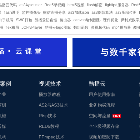
酷播云代码
as3与setInter
Red5录视频
html5视频
flash解密
lighttpd服务器
Re
罩
flash透明
监控摄像头
微信直播分享
as3加载json
as3倒影算法
as3压缩位图
3抽手机号
SWC打包
酷播云防盗链
路由器
canvas绘制圆形
课件优化
保利威数字
直播
flex布局
JCFlvPlayer
酷播云logo图标
数组函数
多视频代码
mp4播放器
酷
案例
视频技术
酷播云
企业
播放器教程
用户使用指南
培训
AS2与AS3技术
业务购买流程
机械
Rtsp技术
空间与流量
传媒
RED5教程
企业级视频存储
机构
FFmpeg技术
视频加密防下载