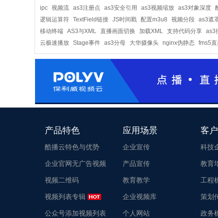
ipc
视频流
as3注册点
as3安全引用
as3视频缩放
as3对象深度
逻辑运算符
TextField链接
JS时间戳
配置m3u8
视频分段
as3遮
移动终端
AS3与XML
直播画面切换
加载XML
支持代码分享
as
云极速播放
Stage事件
as3分母
大华摄像头
nginx伪静态
fms5
产品特色
应用场景
客户
酷播云特色与优势
企业宣传
科技
企业官网无广告视频
产品宣传
教育
视频二维码
教育教学
工程
视频列表专辑
企业视频库
策划
公众号添加视频列表
个人网站
政务