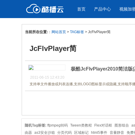
首页
产品中心
视频加
当前所在位置:
：
网站首页
>
TAG标签
> JcFlvPlayer简
产品与新功能
应用场景
JcFlvPlayer简
视频加密防下载防录屏
企业宣传
产
教学课程全终端视频加密
企业视频宣传，提升企业形象
通过
防下载/防盗录/防录屏/防篡改
色
极酷JcFlvPlayer2010简洁版
2011-06-15 12:43:20
支持单文件播放或列表连播,支持LOGO图标显示或隐藏,支持顺序播
个人网站
工
为个人网站、博客论坛，添加视频
工作
共1页/1条
内容
年会
随机Tag标签:
ffpmpeg转码
Tween类教程
Flex对话框
图形组合
a
由器
as3安全沙箱
分页代码
区域标记
html5事件
音量静音
免费