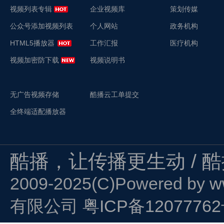
视频列表专辑
企业视频库
策划传媒
公众号添加视频列表
个人网站
政务机构
HTML5播放器
工作汇报
医疗机构
视频加密防下载
视频说明书
无广告视频存储
酷播云工单提交
全终端适配播放器
酷播，让传播更生动 / 
2009-2025(C)Powered by
w
有限公司
粤ICP备1207776