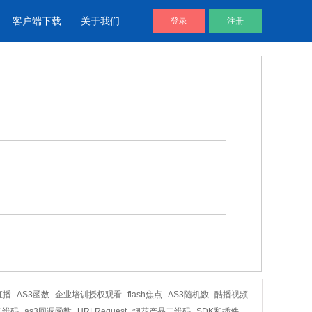
客户端下载
关于我们
登录
注册
酷播V4 | 免费视频播放器
企业视频库
帮助用户通过代码直接调用视频文
企业视频宣传，提升企业形象
件进放播放
视频说明书
产品视频说明书，产品安装应用视
频说明书
直播
AS3函数
企业培训授权观看
flash焦点
AS3随机数
酷播视频
二维码
as3回调函数
URLRequest
烟花产品二维码
SDK和插件