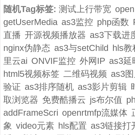
随机Tag标签:
测试上行带宽
ope
getUserMedia
as3监控
php函数
直播
开源视频播放器
as3下载进
nginx伪静态
as3与setChild
hls
里云ai
ONVIF监控
外网IP
as3延
html5视频标签
二维码视频
as3
验证
as3排序随机
as3影片剪辑
取浏览器
免费酷播云
js布尔值
p
addFrameScri
openrtmfp流媒体
象
video元素
hls配置
as3链接打