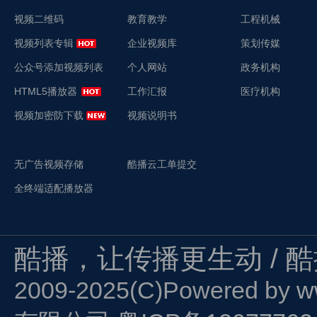
视频二维码
教育教学
工程机械
视频列表专辑
企业视频库
策划传媒
公众号添加视频列表
个人网站
政务机构
HTML5播放器
工作汇报
医疗机构
视频加密防下载
视频说明书
无广告视频存储
酷播云工单提交
全终端适配播放器
酷播，让传播更生动 / 
2009-2025(C)Powered by
w