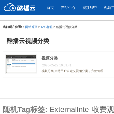
首页
产品中心
视频加密
视频
当前所在位置:
：
网站首页
>
TAG标签
> 酷播云视频分类
产品与新功能
应用场景
酷播云视频分类
视频加密防下载防录屏
酷播云 | 
企业宣传
产品宣传
教学课程全终端视频加密
免费稳定无广
企业视频宣传，提升企业形象
通过视频来展示产
防下载/防盗录/防录屏/防篡改
帮助企业视频
色
视频分类
2020-05-27 10:09:41
视频分类 支持用户自定义视频分类，方便管理...
个人网站
工作汇报
为个人网站、博客论坛，添加视频
工作场景的工作汇
内容
年会节目
共1页/1条
随机Tag标签:
ExternalInte
收费