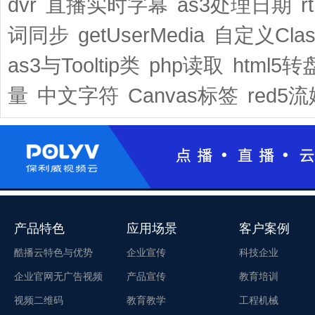
dvr
直播实时字幕
as3处理日期
r
词同步
getUserMedia
自定义Clas
as3与Tooltip类
php读取
html5转
量
中文字符
Canvas标签
red5
产品特色
应用场景
客户案例
酷播云特色与优势
企业宣传
科技企业
企业官网无广告视频
产品宣传
教育培训
视频二维码
教育教学
工程机械