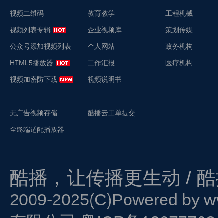
视频二维码
教育教学
工程机械
视频列表专辑
企业视频库
策划传媒
公众号添加视频列表
个人网站
政务机构
HTML5播放器
工作汇报
医疗机构
视频加密防下载
视频说明书
无广告视频存储
酷播云工单提交
全终端适配播放器
酷播，让传播更生动 / 
2009-2025(C)Powered by
w