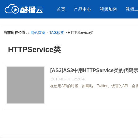
首页
产品中心
视频加密
视频
当前所在位置:
：
网站首页
>
TAG标签
> HTTPService类
产品与新功能
应用场景
HTTPService类
视频加密防下载防录屏
酷播云 | 
企业宣传
产品宣传
教学课程全终端视频加密
免费稳定无广
企业视频宣传，提升企业形象
通过视频来展示产
防下载/防盗录/防录屏/防篡改
帮助企业视频
色
[AS3]AS3中用HTTPService类的代码
2013-01-31 12:20:48
在使用API的时候，如嘀咕、Twitter、饭否的API，会需要使
个人网站
工作汇报
为个人网站、博客论坛，添加视频
工作场景的工作汇
内容
年会节目
共1页/1条