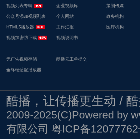
视频列表专辑
企业视频库
策划传媒
公众号添加视频列表
个人网站
政务机构
HTML5播放器
工作汇报
医疗机构
视频加密防下载
视频说明书
无广告视频存储
酷播云工单提交
全终端适配播放器
酷播，让传播更生动 / 
2009-2025(C)Powered by
w
有限公司
粤ICP备1207776