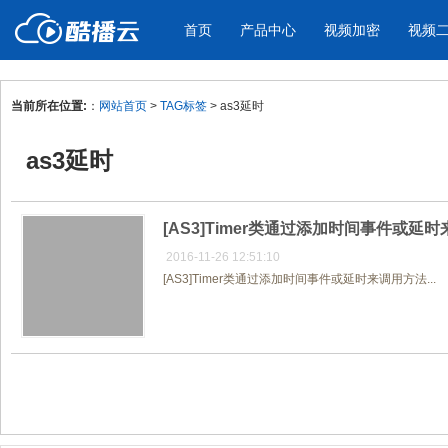
首页
产品中心
视频加密
视频
当前所在位置:
：
网站首页
>
TAG标签
> as3延时
产品与新功能
应用场景
as3延时
视频加密防下载防录屏
酷播云 | 
企业宣传
产品宣传
教学课程全终端视频加密
免费稳定无广
企业视频宣传，提升企业形象
通过视频来展示产
防下载/防盗录/防录屏/防篡改
帮助企业视频
色
[AS3]Timer类通过添加时间事件或延
2016-11-26 12:51:10
[AS3]Timer类通过添加时间事件或延时来调用方法...
个人网站
工作汇报
为个人网站、博客论坛，添加视频
工作场景的工作汇
内容
年会节目
共1页/1条