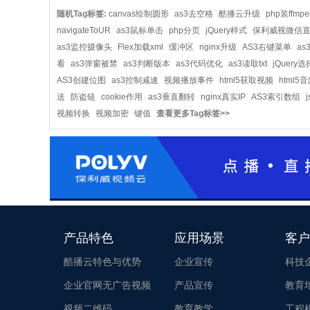
随机Tag标签:
canvas绘制圆形
as3去空格
酷播云升级
php装ffmpe
navigateToUR
as3鼠标单击
php分页
jQuery样式
保利威视微信
as3监控摄像头
Flex加载xml
缓冲区
nginx升级
AS3右键菜单
a
看
as3弹窗被禁
as3判断版本
as3代码优化
as3读取txt
jQuery选
AS3创建位图
as3控制减速
视频播放事件
html5获取视频
html5音
送
防盗链
cookie作用
as3垂直翻转
nginx真实IP
AS3索引数组
视频转换
视频加密
键值
查看更多Tag标签>>
产品特色
应用场景
客户
酷播云特色与优势
企业宣传
科技
企业官网无广告视频
产品宣传
教育
视频二维码
教育教学
工程