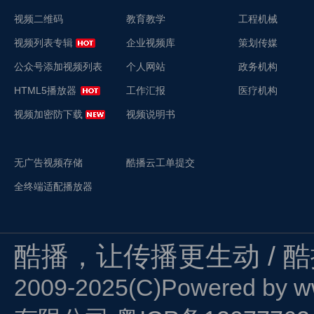
视频二维码
教育教学
工程机械
视频列表专辑
企业视频库
策划传媒
公众号添加视频列表
个人网站
政务机构
HTML5播放器
工作汇报
医疗机构
视频加密防下载
视频说明书
无广告视频存储
酷播云工单提交
全终端适配播放器
酷播，让传播更生动 / 
2009-2025(C)Powered by
w