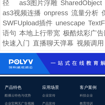
径
as3图片浮雕
SharedObject
as3视频连播
onpress
流量分析
SWFUpload插件
unescape
Text
语句
本地上行带宽
极酷炫彩广告
快速入门
直播聊天弹幕
视频调用
产品特色
应用场景
客户案例
酷播云特色与优势
企业宣传
科技企业
企业官网无广告视频
产品宣传
教育培训