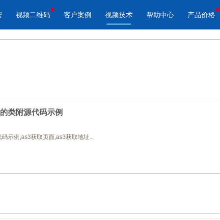
密
视频二维码
客户案例
视频技术
帮助中心
产品价格
酷播云 | 企业视频轻松上云
酷播云视频二维码
品宣传
教学网站
免费稳定无广告视频云服务
自动生成视频二维码
视频来展示产品新功能、新特
在线教育在线教学应用场景
帮助企业视频轻松上云
快速实现视频二维码宣传营销
地址的类附源代码示例
示例,as3获取页面,as3获取地址...
作汇报
体育培训
场景的工作汇报、年度总结、
体育运动、体育赛事教学培训
节目