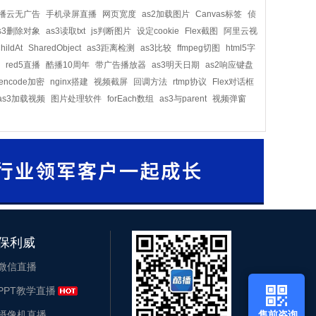
播云无广告
手机录屏直播
网页宽度
as2加载图片
Canvas标签
侦
s3删除对象
as3读取txt
js判断图片
设定cookie
Flex截图
阿里云视
hildAt
SharedObject
as3距离检测
as3比较
ffmpeg切图
html5字
red5直播
酷播10周年
带广告播放器
as3明天日期
as2响应键盘
lencode加密
nginx搭建
视频截屏
回调方法
rtmp协议
Flex对话框
as3加载视频
图片处理软件
forEach数组
as3与parent
视频弹窗
保利威
微信直播
PPT教学直播
摄像机直播
售前咨询