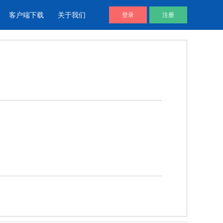
客户端下载
关于我们
登录
注册
酷播V4 | 免费视频播放器
企业视频库
帮助用户通过代码直接调用视频文
企业视频宣传，提升企业形象
件进放播放
视频说明书
产品视频说明书，产品安装应用视
频说明书