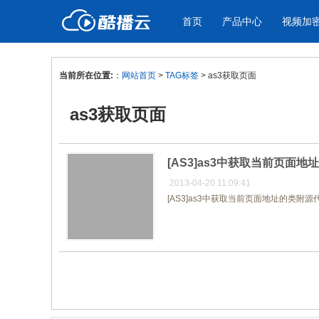
首页
产品中心
视频加
当前所在位置:
：
网站首页
>
TAG标签
> as3获取页面
产品与新功能
应用场景
as3获取页面
视频加密防下载防录屏
企业宣传
产
教学课程全终端视频加密
企业视频宣传，提升企业形象
通过
防下载/防盗录/防录屏/防篡改
色
[AS3]as3中获取当前页面
2013-04-20 11:09:41
[AS3]as3中获取当前页面地址的类附源代码
个人网站
工
为个人网站、博客论坛，添加视频
工作
内容
年会
共1页/1条