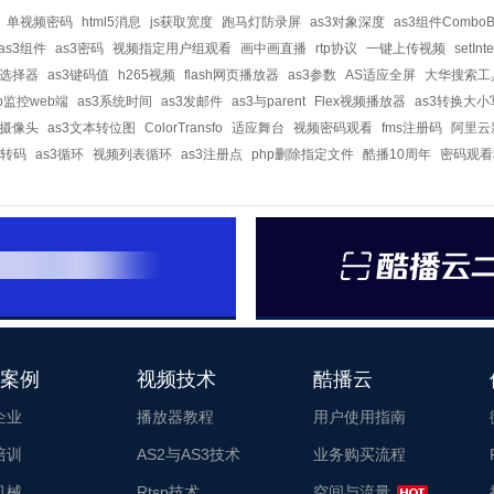
单视频密码
html5消息
js获取宽度
跑马灯防录屏
as3对象深度
as3组件ComboB
as3组件
as3密码
视频指定用户组观看
画中画直播
rtp协议
一键上传视频
setInte
ry选择器
as3键码值
h265视频
flash网页播放器
as3参数
AS适应全屏
大华搜索工
sp监控web端
as3系统时间
as3发邮件
as3与parent
Flex视频播放器
as3转换大小
摄像头
as3文本转位图
ColorTransfo
适应舞台
视频密码观看
fms注册码
阿里云新
eg转码
as3循环
视频列表循环
as3注册点
php删除指定文件
酷播10周年
密码观看
案例
视频技术
酷播云
企业
播放器教程
用户使用指南
培训
AS2与AS3技术
业务购买流程
机械
Rtsp技术
空间与流量