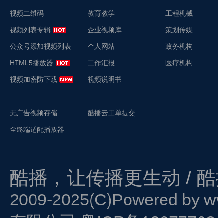
视频二维码
教育教学
工程机械
视频列表专辑
企业视频库
策划传媒
公众号添加视频列表
个人网站
政务机构
HTML5播放器
工作汇报
医疗机构
视频加密防下载
视频说明书
无广告视频存储
酷播云工单提交
全终端适配播放器
酷播，让传播更生动 / 
2009-2025(C)Powered by
w