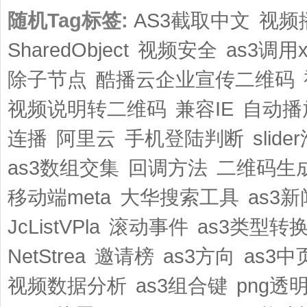
随机Tag标签:
AS3截取中文
视频
SharedObject
视频安全
as3调用x
除子节点
酷播云企业宣传二维码
视频说明转二维码
兼容IE
自动播
连播
阿里云
手机登陆判断
slid
as3数组交集
回调方法
二维码生
移动端meta
大华搜索工具
as3
JcListVPla
滚动事件
as3类型转
NetStrea
邀请榜
as3方向
as3
视频数据分析
as3组合键
png透