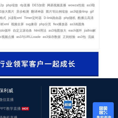
2p
php缩放
rtp直播
DES加密
网易视频直播
wowza性能
as3取
s3放大图片
异步检测
翻译神器
图片等比例缩放
as3链接rtmp
gif
期格式
js读取xml
Timer定时器
D-link路由器
php随机
酷播云高清
解析xml
视频全屏
svg兼容
php分页
flex播放器
as3画圆角
与do循环
自定义滚动条
html用法
as3地图放大
each循环
jiathis解
cc视频点播
as3与URLLoade
as3保存数据
正则校验
as3包
流媒
保利威
微信直播
PPT教学直播
摄像机直播
售前咨询