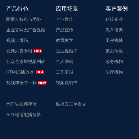
产品特色
应用场景
客户案例
酷播云特色与优势
企业宣传
科技企业
企业官网无广告视频
产品宣传
教育培训
视频二维码
教育教学
工程机械
视频列表专辑
企业视频库
策划传媒
公众号添加视频列表
个人网站
政务机构
HTML5播放器
工作汇报
医疗机构
视频加密防下载
视频说明书
无广告视频存储
酷播云工单提交
全终端适配播放器