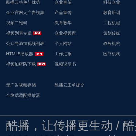
酷播云特色与优势
企业宣传
科技企业
企业官网无广告视频
产品宣传
教育培训
视频二维码
教育教学
工程机械
视频列表专辑
企业视频库
策划传媒
公众号添加视频列表
个人网站
政务机构
HTML5播放器
工作汇报
医疗机构
视频加密防下载
视频说明书
无广告视频存储
酷播云工单提交
全终端适配播放器
酷播，让传播更生动 / 