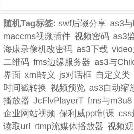
随机Tag标签:
swf后辍分享
as3与
maccms视频插件
视频密码
as3
海康录像机改密码
as3下载
vide
二维码
fms边缘服务器
as3与Chil
界面
xml转义
js对话框
自定义类
时间戳转换
视频预览
as3自动缩
播放器
JcFlvPlayerT
fms与m3u8
企业网站视频
保利威ppt制课
cs
读取url
rtmp流媒体播放器
视频观