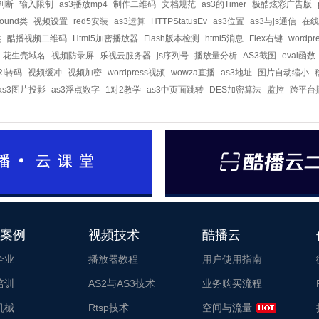
判断
输入限制
as3播放mp4
制作二维码
文档规范
as3的Timer
极酷炫彩广告版
ound类
视频设置
red5安装
as3运算
HTTPStatusEv
as3位置
as3与js通信
在线
类
酷播视频二维码
Html5加密播放器
Flash版本检测
html5消息
Flex右键
wordp
花生壳域名
视频防录屏
乐视云服务器
js序列号
播放量分析
AS3截图
eval函数
RI转码
视频缓冲
视频加密
wordpress视频
wowza直播
as3地址
图片自动缩小
as3图片投影
as3浮点数字
1对2教学
as3中页面跳转
DES加密算法
监控
跨平台
案例
视频技术
酷播云
企业
播放器教程
用户使用指南
培训
AS2与AS3技术
业务购买流程
机械
Rtsp技术
空间与流量