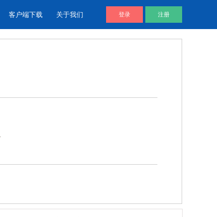
客户端下载
关于我们
登录
注册
酷播V4 | 免费视频播放器
企业视频库
帮助用户通过代码直接调用视频文
企业视频宣传，提升企业形象
件进放播放
.
视频说明书
产品视频说明书，产品安装应用视
频说明书