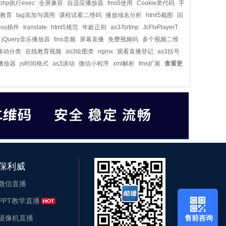
php执行exec
全屏兼容
自适应播放器
fms5使用
Cookie类代码
手
教育
tag添加与调用
课程试看二维码
播放域名分析
html5截图
回
ress插件
translate
html5规范
年龄正则
as3与rtmp
JcFlvPlayerT
jQuery音乐播放器
fms音频
屏幕直播
免费视频码
多个视频二维
移动分类
在线教育视频
as3绘图类
nginx
观看直播登记
as3括号
播放器
js时间格式
as3滚动
微信小程序
xml解析
fms扩展
查看更
保利威
微信直播
PPT教学直播
售前咨询
摄像机直播