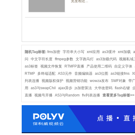
宽度相近...
共1页/2条
随机Tag标签:
fms加密
字符串大小写
xml应用
as3缓冲
xml加载
问
中文字符长度
ffmpeg参数
文字跑马灯
as3加载代码
视频私域
as3标签
视频文件恢复
RTMFP直播
产品使用二维码
自定义字体
RTMP
多终端适配
AS3元件
音频编辑器
as3位图
as3链接fms
X
列表连播
视频版权保护
视频营销功能
wowza发布
SWF对象
带
用
as3与swapChil
ajax异步
js加密算法
大华改密码
flash右键
直播
视频号开播
AS3与Random
flv列表连播
查看更多Tag标签>>