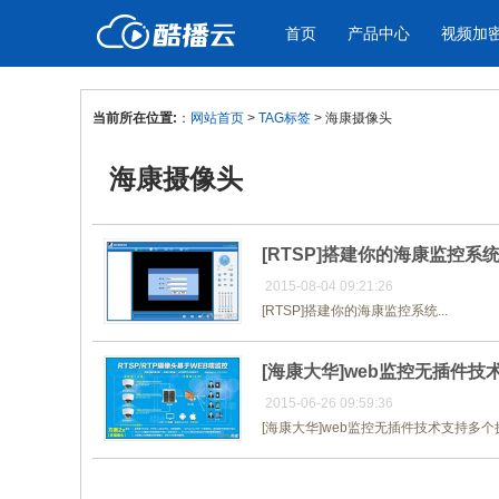
首页
产品中心
视频加
当前所在位置:
：
网站首页
>
TAG标签
> 海康摄像头
产品与新功能
应用场景
海康摄像头
视频加密防下载防录屏
企业宣传
产
教学课程全终端视频加密
企业视频宣传，提升企业形象
通过
防下载/防盗录/防录屏/防篡改
色
[RTSP]搭建你的海康监控系
2015-08-04 09:21:26
[RTSP]搭建你的海康监控系统...
个人网站
工
为个人网站、博客论坛，添加视频
工作
[海康大华]web监控无插件
内容
年会
2015-06-26 09:59:36
[海康大华]web监控无插件技术支持多个摄
共1页/2条