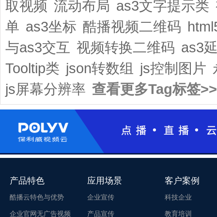
取视频
流动布局
as3文字提示类
单
as3坐标
酷播视频二维码
htm
与as3交互
视频转换二维码
as3
Tooltip类
json转数组
js控制图片
js屏幕分辨率
查看更多Tag标签>>
产品特色
应用场景
客户案例
酷播云特色与优势
企业宣传
科技企业
企业官网无广告视频
产品宣传
教育培训