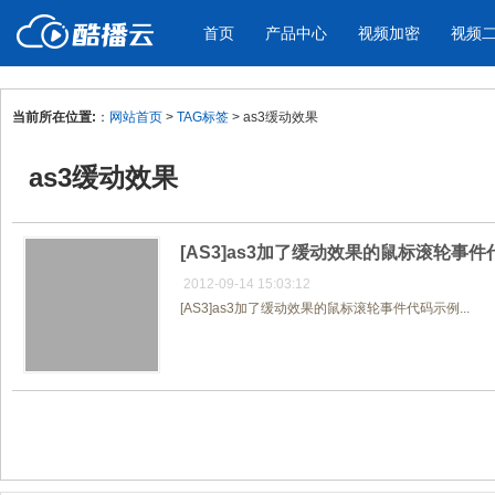
首页
产品中心
视频加密
视频
当前所在位置:
：
网站首页
>
TAG标签
> as3缓动效果
产品与新功能
应用场景
as3缓动效果
视频加密防下载防录屏
酷播云 | 
企业宣传
产品宣传
教学课程全终端视频加密
免费稳定无广
企业视频宣传，提升企业形象
通过视频来展示产
防下载/防盗录/防录屏/防篡改
帮助企业视频
色
[AS3]as3加了缓动效果的鼠标滚轮事
2012-09-14 15:03:12
[AS3]as3加了缓动效果的鼠标滚轮事件代码示例...
个人网站
工作汇报
为个人网站、博客论坛，添加视频
工作场景的工作汇
内容
年会节目
共1页/1条