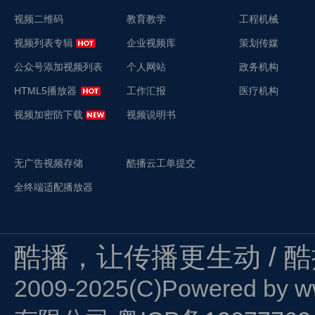
视频二维码
教育教学
工程机械
视频列表专辑
企业视频库
策划传媒
公众号添加视频列表
个人网站
政务机构
HTML5播放器
工作汇报
医疗机构
视频加密防下载
视频说明书
无广告视频存储
酷播云工单提交
全终端适配播放器
酷播，让传播更生动 / 
2009-2025(C)Powered by
w