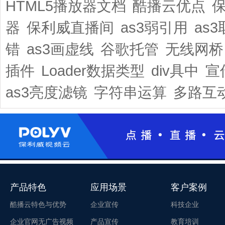
HTML5播放器文档
酷播云优点
保
器
保利威直播间
as3弱引用
as
错
as3画虚线
谷歌托管
无线网桥
插件
Loader数据类型
div具中
宣
as3亮度滤镜
字符串运算
多路互
产品特色
应用场景
客户案例
酷播云特色与优势
企业宣传
科技企业
企业官网无广告视频
产品宣传
教育培训