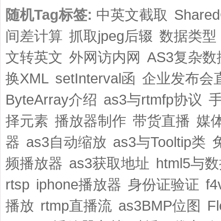
随机Tag标签:
中英文截取
Shared
间差计算
抓取jpeg后辍
数据类型
文转英文
外网访内网
AS3复杂
换XML
setInterval函
企业发布会
ByteArray介绍
as3与rtmfp协议
择元素
播放器制作
带货直播
媒
器
as3自动缩放
as3与Tooltip类
频播放器
as3获取地址
html5与
rtsp
iphone播放器
身份证验证
f
播放
rtmp直播流
as3BMP位图
F