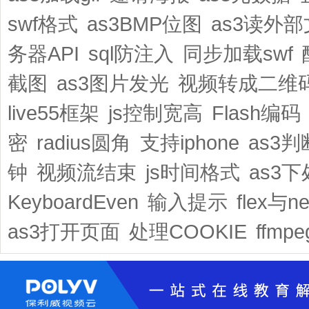
swf格式
as3BMP位图
as3读外
务器API
sql防注入
同步加载swf
截图
as3图片发光
视频转成二维
live55框架
js控制宽高
Flash编码
密
radius圆角
支持iphone
as3
钟
视频流结束
js时间格式
as3下
KeyboardEven
输入提示
flex与ne
as3打开页面
处理COOKIE
ffm