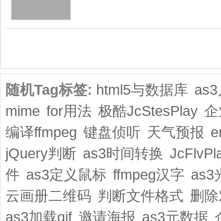
共1页/2条
随机Tag标签:
html5与数据库
as
mime
for用法
极酷JcStesPlay
企
编译ffmpeg
键盘侦听
天气预报
e
jQuery判断
as3时间转换
JcFlvPl
件
as3定义鼠标
ffmpeg汉字
as
云画册二维码
判断文件格式
删除
as3加载gif
邀请海报
as3元数据