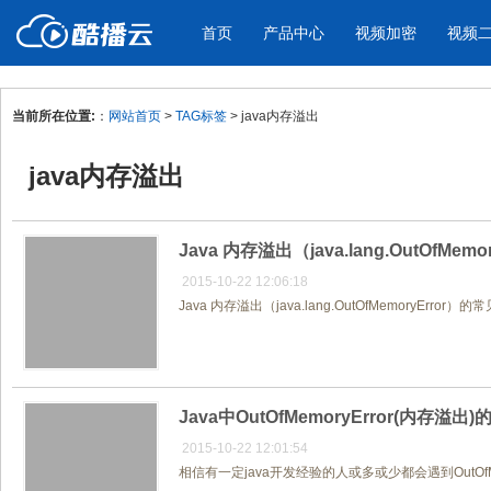
首页
产品中心
视频加密
视频
当前所在位置:
：
网站首页
>
TAG标签
> java内存溢出
产品与新功能
应用场景
java内存溢出
视频加密防下载防录屏
酷播云 | 
企业宣传
产品宣传
教学课程全终端视频加密
免费稳定无广
企业视频宣传，提升企业形象
通过视频来展示产
防下载/防盗录/防录屏/防篡改
帮助企业视频
色
Java 内存溢出（java.lang.OutOfM
2015-10-22 12:06:18
Java 内存溢出（java.lang.OutOfMemoryError
个人网站
工作汇报
为个人网站、博客论坛，添加视频
工作场景的工作汇
内容
年会节目
Java中OutOfMemoryError(内存
2015-10-22 12:01:54
相信有一定java开发经验的人或多或少都会遇到OutO