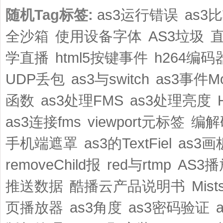
随机Tag标签:
as3运行错误
as3
全沙箱
使用设备字体
AS3垃圾
学直播
html5按键事件
h264编码
UDP丢包
as3与switch
as3事件Mo
函数
as3处理FMS
as3处理亮度
as3连接fms
viewport元标签
编解
手机端遮罩
as3的TextFiel
as3画
removeChild报
red与rtmp
AS3
推送数据
酷播云产品说明书
Mist
页播放器
as3角度
as3密码验证