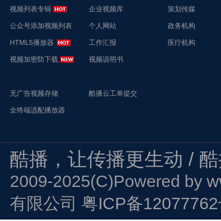
视频列表专辑
企业视频库
策划传媒
公众号添加视频列表
个人网站
政务机构
HTML5播放器
工作汇报
医疗机构
视频加密防下载
视频说明书
无广告视频存储
酷播云工单提交
全终端适配播放器
酷播，让传播更生动 / 
2009-2025(C)Powered by
w
有限公司
粤ICP备1207776