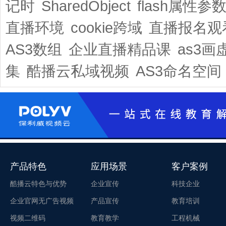
记时
SharedObject
flash属性参
直播环境
cookie跨域
直播报名观
AS3数组
企业直播精品课
as3画
集
酷播云私域视频
AS3命名空间
产品特色
应用场景
客户案例
酷播云特色与优势
企业宣传
科技企业
企业官网无广告视频
产品宣传
教育培训
视频二维码
教育教学
工程机械