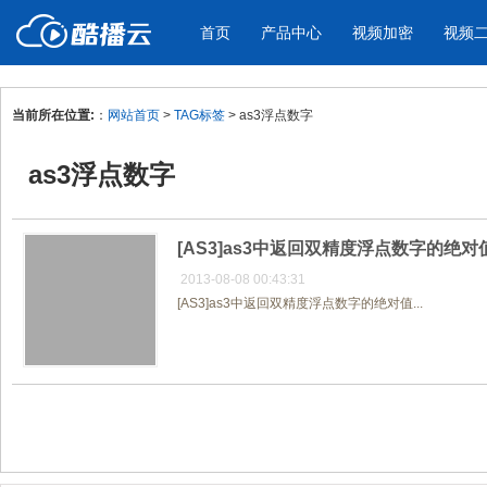
首页
产品中心
视频加密
视频
当前所在位置:
：
网站首页
>
TAG标签
> as3浮点数字
产品与新功能
应用场景
as3浮点数字
视频加密防下载防录屏
酷播云 | 
企业宣传
产品宣传
教学课程全终端视频加密
免费稳定无广
企业视频宣传，提升企业形象
通过视频来展示产
防下载/防盗录/防录屏/防篡改
帮助企业视频
色
[AS3]as3中返回双精度浮点数字的绝对
2013-08-08 00:43:31
[AS3]as3中返回双精度浮点数字的绝对值...
个人网站
工作汇报
为个人网站、博客论坛，添加视频
工作场景的工作汇
内容
年会节目
共1页/1条