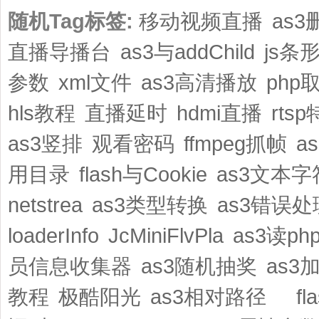
随机Tag标签:
移动视频直播
as
直播导播台
as3与addChild
js条
参数
xml文件
as3高清播放
php取
hls教程
直播延时
hdmi直播
rts
as3竖排
观看密码
ffmpeg抓帧
a
用目录
flash与Cookie
as3文本字
netstrea
as3类型转换
as3错误处
loaderInfo
JcMiniFlvPla
as3读ph
员信息收集器
as3随机抽奖
as3
教程
极酷阳光
as3相对路径
f